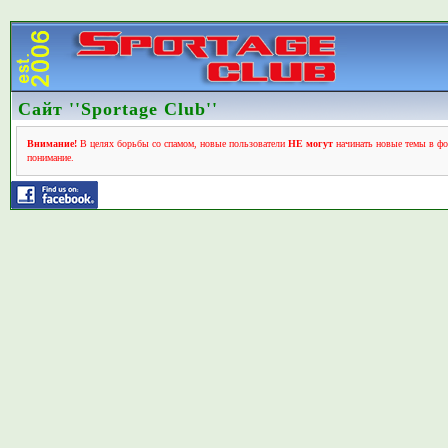
Сайт ''Sportage Club''
Внимание!
В целях борьбы со спамом, новые пользователи
НЕ могут
начинать новые темы в фо
понимание.