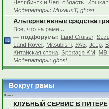
Челябинск и Чел. область
,
Йошкар
Модераторы:
МихаилТ
,
ghost
Альтернативные средства гр
Все, что на раме ...
— подфорумы:
Land Cruiser
,
Suzu
Land Rover
,
Mitsubishi
,
УАЗ
,
Jeep
,
В
Китайская стена
,
Sportage KM
,
MB 
Модераторы:
ghost
Вокруг рамы
Форум
КЛУБНЫЙ СЕРВИС В ПИТЕРЕ