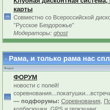
Клубная дисконтная система,
карты
Совместно со Всероссийской диск
"Русское Бездорожье"
Модераторы:
ghost
Рама, и только рама нас сп
Форум
ФОРУМ
новости с полей!
соревнования...покатушки...встреч
— подфорумы:
Соревнования
,
По
колбасюшки
,
GPS и геокэшинг