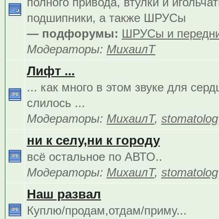
полного привода, втулки и игольча
подшипники, а также ШРУСы
— подфорумы:
ШРУСы и передни
Модераторы:
МихаилТ
Лифт ...
... как много в этом звуке для сер
слилось ...
Модераторы:
МихаилТ
,
stomatolog
ни к селу,ни к городу
всё остальное по АВТО..
Модераторы:
МихаилТ
,
stomatolog
Наш развал
Куплю/продам,отдам/приму...