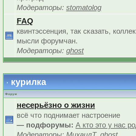
Модераторы:
stomatolog
FAQ
квинтэссенция, так сказать, колле
мысли форумчан.
Модераторы:
ghost
курилка
Форум
несерьёзно о жизни
всё что поднимает настроение
— подфорумы:
А кто это у нас р
Модераторы:
МихаилТ
,
ghost