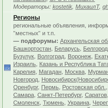
Модераторы:
kostetik
,
МихаилТ
,
gh
Регионы
региональные объявления, инфор
"местных" и т.п.
— подфорумы:
Архангельская об
Башкортостан
,
Беларусь
,
Белгород
Бузулук
,
Волгоград
,
Воронеж
,
Екат
Израиль
,
Казань и Республика Тат
Карелия
,
Магадан
,
Москва
,
Мурма
Новгород
,
Новосибирск(Новосибир
Оренбург
,
Пермь
,
Ростовская обл.
Самара
,
Санкт-Петербург
,
Саратов
Смоленск
,
Тюмень
,
Украина
,
Чере