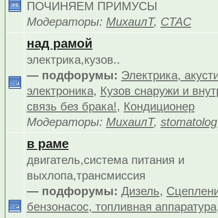
ПОЧИНЯЕМ ПРИМУСЫ
Модераторы:
МихаилТ
,
CTAC
над рамой
электрика,кузов..
— подфорумы:
Электрика, акуст
электроника
,
Кузов снаружи и внут
связь без брака!
,
Кондиционер
Модераторы:
МихаилТ
,
stomatolog
в раме
двигатель,система питания и
выхлопа,трансмиссия
— подфорумы:
Дизель
,
Сцеплен
бензонасос, топливная аппаратура