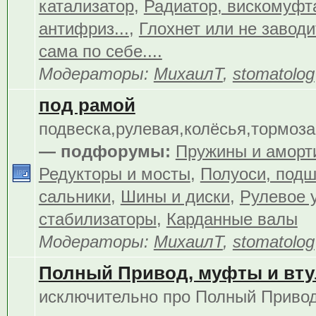
катализатор
,
Радиатор, вискомуфта
антифриз...
,
Глохнет или не заводит
сама по себе....
Модераторы:
МихаилТ
,
stomatolog
под рамой
подвеска,рулевая,колёсья,тормоза.
— подфорумы:
Пружины и аморт
Редукторы и мосты
,
Полуоси, подш
сальники
,
Шины и диски
,
Рулевое 
стабилизаторы
,
Карданные валы
Модераторы:
МихаилТ
,
stomatolog
Полный Привод, муфты и вту
исключительно про Полный Приво