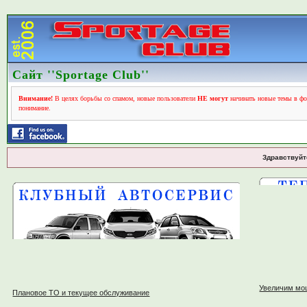
Сайт ''Sportage Club''
Внимание!
В целях борьбы со спамом, новые пользователи
НЕ могут
начинать новые темы в фо
понимание.
Здравствуйт
Увеличим мо
Плановое ТО и текущее обслуживание