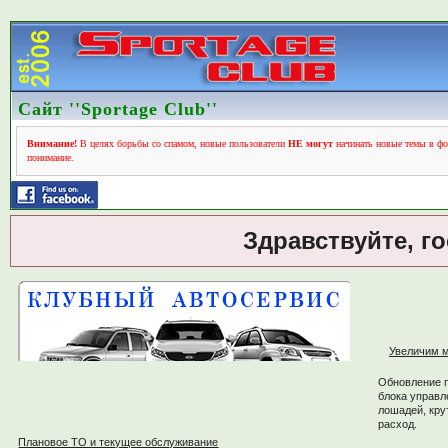
Сайт ''Sportage Club''
Внимание!
В целях борьбы со спамом, новые пользователи
НЕ могут
начинать новые темы в фо
понимание.
Здравствуйте, г
Увеличим м
Обновление 
блока управл
лошадей, кру
расход.
Плановое ТО и текущее обслуживание