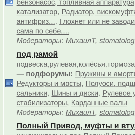
бензонасос, топливная аппаратура
катализатор
,
Радиатор, вискомуфта
антифриз...
,
Глохнет или не заводит
сама по себе....
Модераторы:
МихаилТ
,
stomatolog
под рамой
подвеска,рулевая,колёсья,тормоза.
— подфорумы:
Пружины и аморт
Редукторы и мосты
,
Полуоси, подш
сальники
,
Шины и диски
,
Рулевое 
стабилизаторы
,
Карданные валы
Модераторы:
МихаилТ
,
stomatolog
Полный Привод, муфты и вту