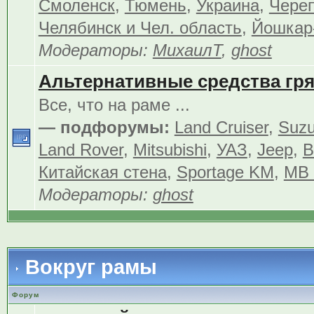
Смоленск
,
Тюмень
,
Украина
,
Чере
Челябинск и Чел. область
,
Йошкар
Модераторы:
МихаилТ
,
ghost
Альтернативные средства гр
Все, что на раме ...
— подфорумы:
Land Cruiser
,
Suzu
Land Rover
,
Mitsubishi
,
УАЗ
,
Jeep
,
В
Китайская стена
,
Sportage KM
,
MB 
Модераторы:
ghost
Вокруг рамы
Форум