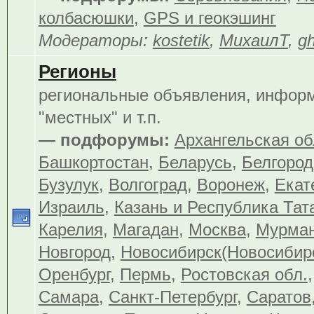
колбасюшки
,
GPS и геокэшинг
Модераторы:
kostetik
,
МихаилТ
,
gh
Регионы
региональные объявления, инфор
"местных" и т.п.
— подфорумы:
Архангельская об
Башкортостан
,
Беларусь
,
Белгород
Бузулук
,
Волгоград
,
Воронеж
,
Екат
Израиль
,
Казань и Республика Тат
Карелия
,
Магадан
,
Москва
,
Мурма
Новгород
,
Новосибирск(Новосибир
Оренбург
,
Пермь
,
Ростовская обл.
Самара
,
Санкт-Петербург
,
Саратов