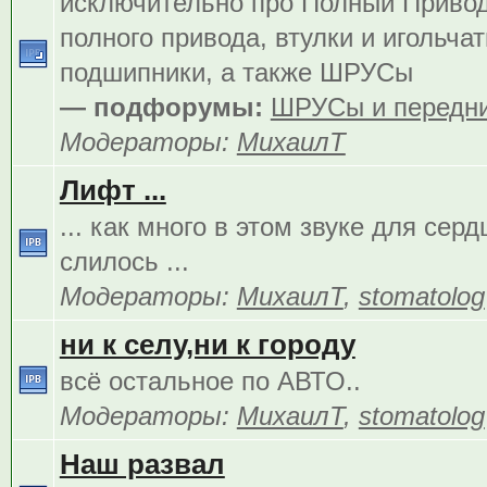
исключительно про Полный Приво
полного привода, втулки и игольча
подшипники, а также ШРУСы
— подфорумы:
ШРУСы и передни
Модераторы:
МихаилТ
Лифт ...
... как много в этом звуке для сер
слилось ...
Модераторы:
МихаилТ
,
stomatolog
ни к селу,ни к городу
всё остальное по АВТО..
Модераторы:
МихаилТ
,
stomatolog
Наш развал