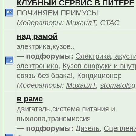
КЛУБНЫЙ СЕРВИС В ПИТЕРЕ
ПОЧИНЯЕМ ПРИМУСЫ
Модераторы:
МихаилТ
,
CTAC
над рамой
электрика,кузов..
— подфорумы:
Электрика, акуст
электроника
,
Кузов снаружи и внут
связь без брака!
,
Кондиционер
Модераторы:
МихаилТ
,
stomatolog
в раме
двигатель,система питания и
выхлопа,трансмиссия
— подфорумы:
Дизель
,
Сцеплен