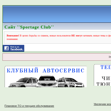
Сайт ''Sportage Club''
Внимание!
В целях борьбы со спамом, новые пользователи
НЕ могут
начинать новые темы в фо
понимание.
Э
Увеличим мо
Плановое ТО и текущее обслуживание