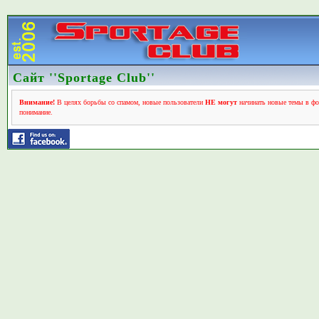
Сайт ''Sportage Club''
Внимание!
В целях борьбы со спамом, новые пользователи
НЕ могут
начинать новые темы в фо
понимание.