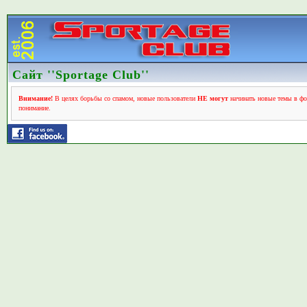
Сайт ''Sportage Club''
Внимание!
В целях борьбы со спамом, новые пользователи
НЕ могут
начинать новые темы в фо
понимание.