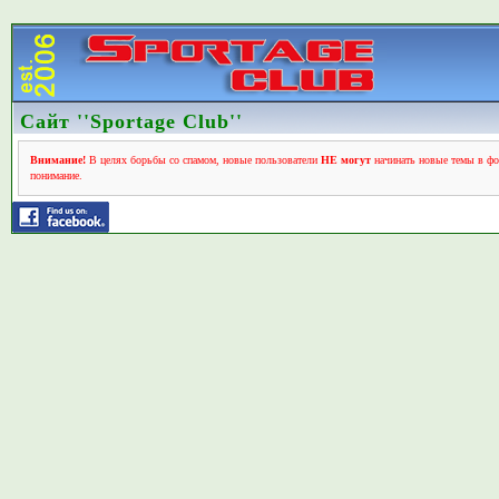
Сайт ''Sportage Club''
Внимание!
В целях борьбы со спамом, новые пользователи
НЕ могут
начинать новые темы в фо
понимание.