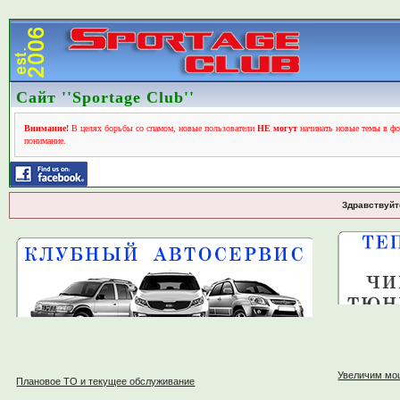
Сайт ''Sportage Club''
Внимание!
В целях борьбы со спамом, новые пользователи
НЕ могут
начинать новые темы в фо
понимание.
Здравствуйт
Увеличим мо
Плановое ТО и текущее обслуживание