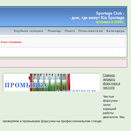
Sportage Club -
- дом, где живут Kia Sportage
основан в 2006г.
Клубная галерея
Помощь
Поиск
Пользователи
Календарь
а Ваше понимание.
Главное
держать
форсунки в
чистоте
Чистые
форсунки -
залог
хорошей
работы
двигателя. Мы
проверяем и промываем форсунки на профессиональном стенде.