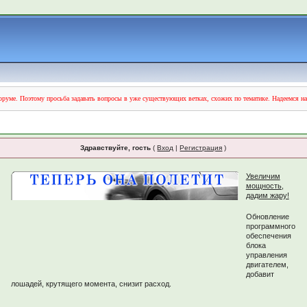
руме. Поэтому просьба задавать вопросы в уже существующих ветках, схожих по тематике. Надеемся н
Здравствуйте, гость
(
Вход
|
Регистрация
)
Увеличим
мощность,
дадим жару!
Обновление
программного
обеспечения
блока
управления
двигателем,
добавит
лошадей, крутящего момента, снизит расход.