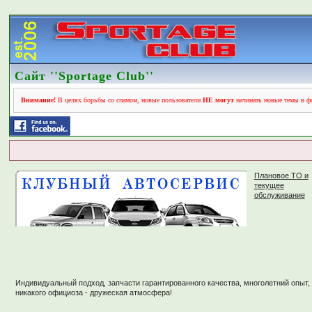
Сайт ''Sportage Club''
Внимание!
В целях борьбы со спамом, новые пользователи
НЕ могут
начинать новые темы в фо
Плановое ТО и
текущее
обслуживание
Индивидуальный подход, запчасти гарантированного качества, многолетний опыт,
никакого официоза - дружеская атмосфера!