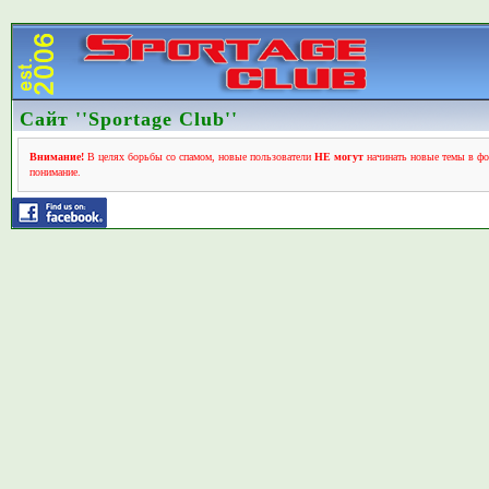
Сайт ''Sportage Club''
Внимание!
В целях борьбы со спамом, новые пользователи
НЕ могут
начинать новые темы в фо
понимание.