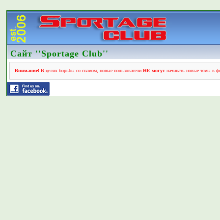
Сайт ''Sportage Club''
Внимание!
В целях борьбы со спамом, новые пользователи
НЕ могут
начинать новые темы в фо