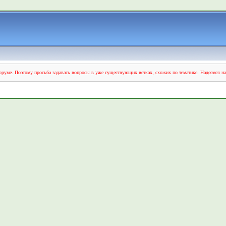
руме. Поэтому просьба задавать вопросы в уже существующих ветках, схожих по тематике. Надеемся н