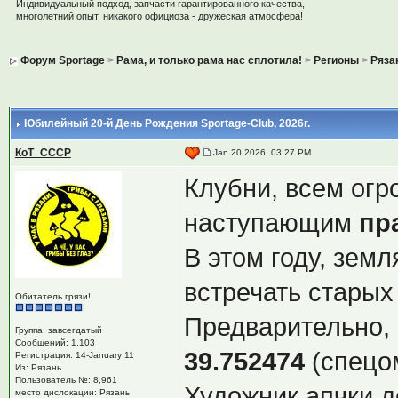
Индивидуальный подход, запчасти гарантированного качества,
многолетний опыт, никакого официоза - дружеская атмосфера!
Форум Sportage
>
Рама, и только рама нас сплотила!
>
Регионы
>
Ряза
Юбилейный 20-й День Рождения Sportage-Club, 2026г.
КоТ_СССР
Jan 20 2026, 03:27 PM
Клубни, всем огр
наступающим
пр
В этом году, зем
встречать старых
Обитатель грязи!
Предварительно,
Группа: завсегдатый
Сообщений: 1,103
39.752474
(спецо
Регистрация: 14-January 11
Из: Рязань
Пользователь №: 8,961
Художник апчки д
место дислокации: Рязань