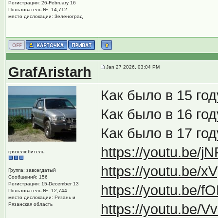
Регистрация: 26-February 16
Пользователь №: 14,712
место дислокации: Зеленоград
GrafAristarh
Jan 27 2026, 03:04 PM
Как было в 15 го
Как было в 16 го
Как было в 17 год
https://youtu.be
грязелюбитель
https://youtu.be/
Группа: завсегдатый
Сообщений: 156
Регистрация: 15-December 13
https://youtu.be/
Пользователь №: 12,744
место дислокации: Рязань и
Рязанская область
https://youtu.be/V