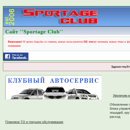
Сайт ''Sportage Club''
Внимание!
В целях борьбы со спамом, новые пользователи
НЕ могут
начинать новые темы в фо
понимание.
Здравствуйт
Увеличим м
Обновление 
блока управл
лошадей, кру
расход.
Плановое ТО и текущее обслуживание