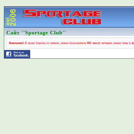
Сайт ''Sportage Club''
Внимание!
В целях борьбы со спамом, новые пользователи
НЕ могут
начинать новые темы в фо