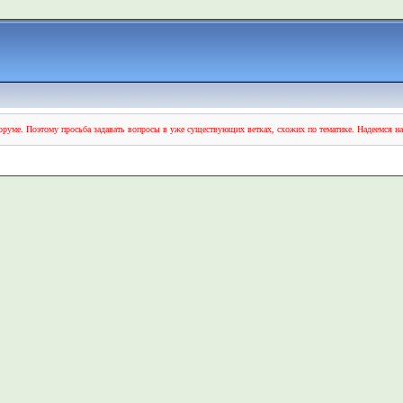
руме. Поэтому просьба задавать вопросы в уже существующих ветках, схожих по тематике. Надеемся н