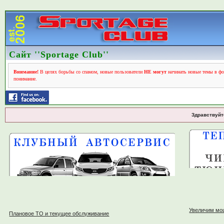
Сайт ''Sportage Club''
Внимание!
В целях борьбы со спамом, новые пользователи
НЕ могут
начинать новые темы в фо
понимание.
Здравствуйт
Увеличим мо
Плановое ТО и текущее обслуживание