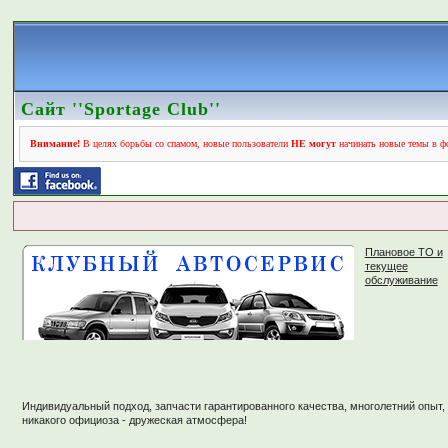
Сайт ''Sportage Club''
Внимание!
В целях борьбы со спамом, новые пользователи
НЕ могут
начинать новые темы в фо
Плановое ТО и
текущее
обслуживание
Индивидуальный подход, запчасти гарантированного качества, многолетний опыт,
никакого официоза - дружеская атмосфера!