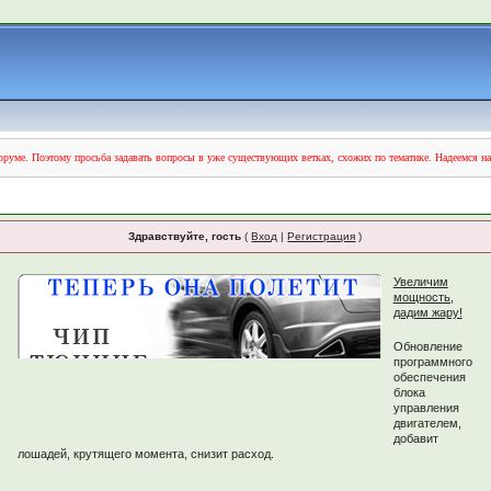
руме. Поэтому просьба задавать вопросы в уже существующих ветках, схожих по тематике. Надеемся н
Здравствуйте, гость
(
Вход
|
Регистрация
)
Увеличим
мощность,
дадим жару!
Обновление
программного
обеспечения
блока
управления
двигателем,
добавит
лошадей, крутящего момента, снизит расход.