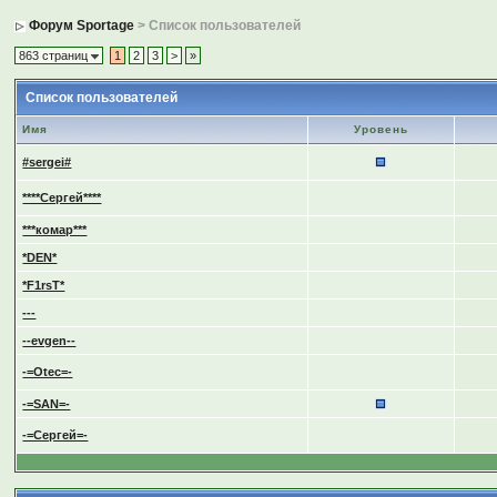
Форум Sportage
> Список пользователей
863 страниц
1
2
3
>
»
Список пользователей
Имя
Уровень
#sergei#
****Сергей****
***комар***
*DEN*
*F1rsT*
---
--evgen--
-=Otec=-
-=SAN=-
-=Сергей=-