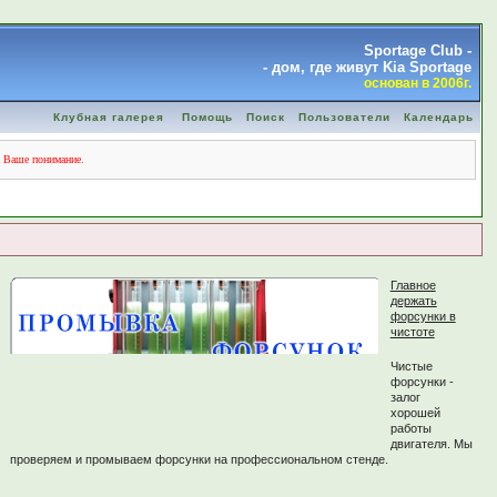
Sportage Club -
- дом, где живут Kia Sportage
основан в 2006г.
Клубная галерея
Помощь
Поиск
Пользователи
Календарь
а Ваше понимание.
Главное
держать
форсунки в
чистоте
Чистые
форсунки -
залог
хорошей
работы
двигателя. Мы
проверяем и промываем форсунки на профессиональном стенде.