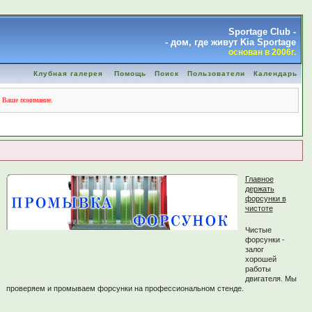
Sportage Club -
- дом, где живут Kia Sportage
основан в 2006г.
Клубная галерея
Помощь
Поиск
Пользователи
Календарь
а Ваше понимание.
Главное
держать
форсунки в
чистоте
Чистые
форсунки -
залог
хорошей
работы
двигателя. Мы
проверяем и промываем форсунки на профессиональном стенде.