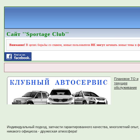
Сайт ''Sportage Club''
Внимание!
В целях борьбы со спамом, новые пользователи
НЕ могут
начинать новые темы в фо
Плановое ТО и
текущее
обслуживание
Индивидуальный подход, запчасти гарантированного качества, многолетний опыт,
никакого официоза - дружеская атмосфера!