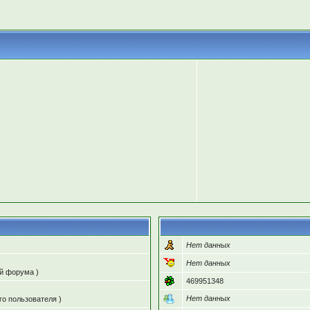
Нет данных
Нет данных
ий форума )
469951348
Нет данных
го пользователя )