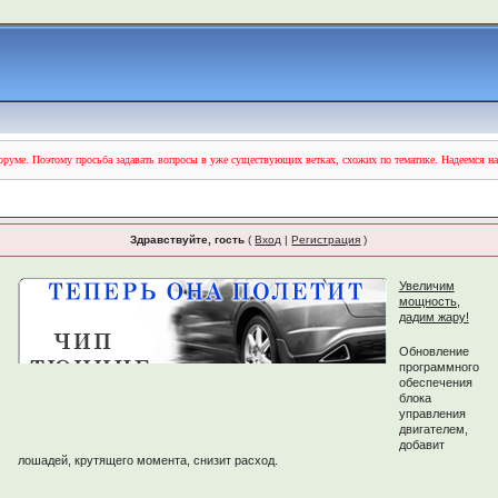
руме. Поэтому просьба задавать вопросы в уже существующих ветках, схожих по тематике. Надеемся н
Здравствуйте, гость
(
Вход
|
Регистрация
)
Увеличим
мощность,
дадим жару!
Обновление
программного
обеспечения
блока
управления
двигателем,
добавит
лошадей, крутящего момента, снизит расход.