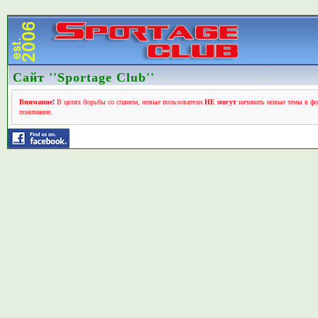
Сайт ''Sportage Club''
Внимание!
В целях борьбы со спамом, новые пользователи
НЕ могут
начинать новые темы в фо
понимание.