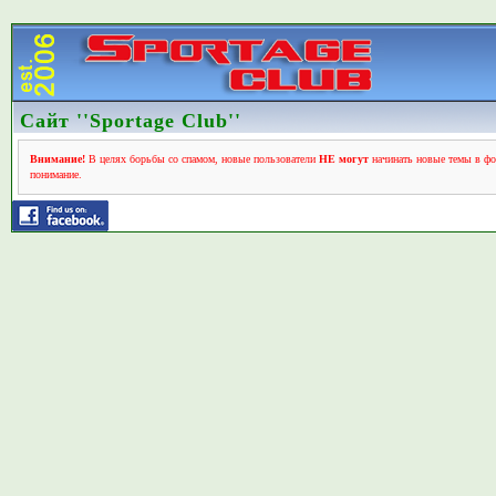
Сайт ''Sportage Club''
Внимание!
В целях борьбы со спамом, новые пользователи
НЕ могут
начинать новые темы в фо
понимание.