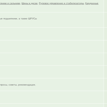
пники и сальники
,
Шины и диски
,
Рулевое управление и стабилизаторы
,
Карданные
тые подшипники, а также ШРУСы
опросы, советы, рекомендации.