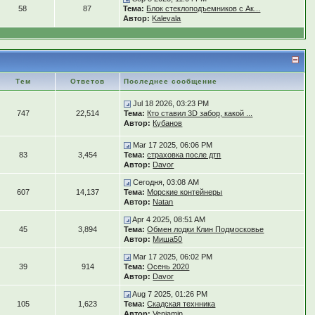
58
87
Тема:
Блок стеклоподъемников с Ак...
Автор:
Kalevala
Тем
Ответов
Последнее сообщение
Jul 18 2026, 03:23 PM
747
22,514
Тема:
Кто ставил 3D забор, какой ...
Автор:
Кубанов
Mar 17 2025, 06:06 PM
83
3,454
Тема:
страховка после дтп
Автор:
Davor
Сегодня, 03:08 AM
607
14,137
Тема:
Морские контейнеры
Автор:
Natan
Apr 4 2025, 08:51 AM
45
3,894
Тема:
Обмен лодки Клин Подмосковье
Автор:
Миша50
Mar 17 2025, 06:02 PM
39
914
Тема:
Осень 2020
Автор:
Davor
Aug 7 2025, 01:26 PM
105
1,623
Тема:
Скадская технника
Автор:
Veniamin