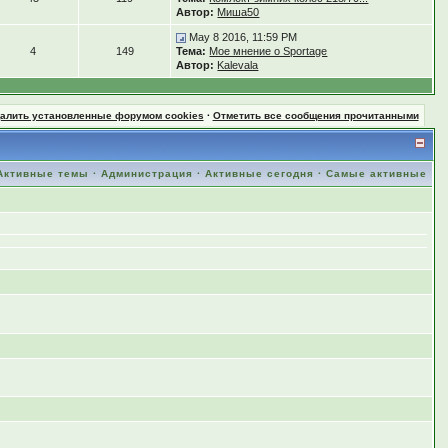
Автор:
Миша50
May 8 2016, 11:59 PM
4
149
Тема:
Мое мнение о Sportage
Автор:
Kalevala
далить установленные форумом cookies
·
Отметить все сообщения прочитанными
Активные темы
·
Администрация
·
Активные сегодня
·
Самые активные