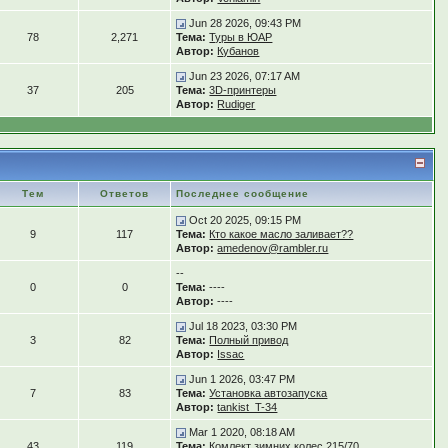
Jun 28 2026, 09:43 PM
78
2,271
Тема:
Туры в ЮАР
Автор:
Кубанов
Jun 23 2026, 07:17 AM
37
205
Тема:
3D-принтеры
Автор:
Rudiger
Тем
Ответов
Последнее сообщение
Oct 20 2025, 09:15 PM
9
117
Тема:
Кто какое масло заливает??
Автор:
amedenov@rambler.ru
--
0
0
Тема:
----
Автор:
----
Jul 18 2023, 03:30 PM
3
82
Тема:
Полный привод
Автор:
Issac
Jun 1 2026, 03:47 PM
7
83
Тема:
Установка автозапуска
Автор:
tankist_T-34
Mar 1 2020, 08:18 AM
43
119
Тема:
Комлект зимних колес 215/70...