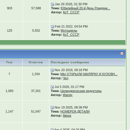
Jan 29 2026, 01:30 PM
903
57,588
Тема:
Юбилейный 20-й День Рождени...
Автор:
КоТ_СССР
Feb 21 2022, 04:54 PM
125
5,552
Тема:
Мотоциклы
Автор:
КоТ_СССР
Тем
Ответов
Последнее сообщение
Nov 20 2018, 09:18 PM
7
1,334
Тема:
МЫ ОТКРЫЛИ МАЛЯРКУ И КУЗОВН...
Автор:
Чел
Jul 3 2026, 01:17 PM
1,083
37,201
Тема:
Цилиндрические редукторы
Автор:
Wandy
Nov 19 2025, 08:38 PM
1,147
51,047
Тема:
НОМЕРОК ДЕТАЛИ
Автор:
Alewa
Apr 4 2025, 04:20 PM