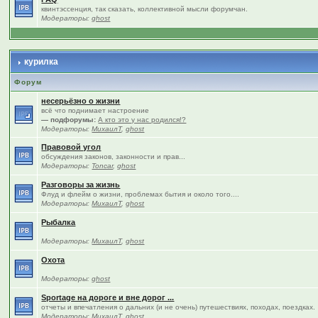
квинтэссенция, так сказать, коллективной мысли форумчан.
Модераторы:
ghost
курилка
Форум
несерьёзно о жизни
всё что поднимает настроение
— подфорумы:
А кто это у нас родился!?
Модераторы:
МихаилТ
,
ghost
Правовой угол
обсуждения законов, законности и прав...
Модераторы:
Toncar
,
ghost
Разговоры за жизнь
Флуд и флейм о жизни, проблемах бытия и около того....
Модераторы:
МихаилТ
,
ghost
Рыбалка
Модераторы:
МихаилТ
,
ghost
Охота
Модераторы:
ghost
Sportage на дороге и вне дорог ...
отчеты и впечатления о дальних (и не очень) путешествиях, походах, поездках.
Модераторы:
МихаилТ
,
ghost