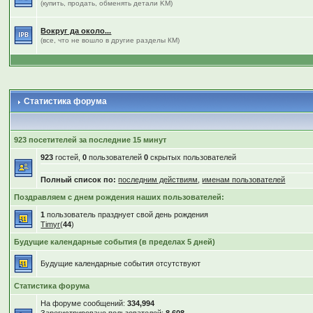
(купить, продать, обменять детали KM)
Вокруг да около...
(все, что не вошло в другие разделы КМ)
Статистика форума
923 посетителей за последние 15 минут
923
гостей,
0
пользователей
0
скрытых пользователей
Полный список по:
последним действиям
,
именам пользователей
Поздравляем с днем рождения наших пользователей:
1
пользователь празднует свой день рождения
Timyr
(
44
)
Будущие календарные события (в пределах 5 дней)
Будущие календарные события отсутствуют
Статистика форума
На форуме сообщений:
334,994