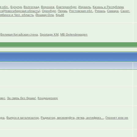
я обл.
,
Бузулук
,
Волгоград
,
Воронеж
,
Екатеринбург
,
Израиль
,
Казань и Республика
ск(Новосибирская область)
,
Оренбург
,
Пермь
,
Ростовская обл.
,
Рязань
,
Самара
,
Санкт-
ябинск и Чел. область
,
Йошкар-Ола
,
КрыМ
,
Великая Китайская стена
,
Sportage KM
,
MB Gelendewagen
вес
,
За связь без брака!
,
Кондиционер
ура
,
Выпуск и катализатор
,
Радиатор, вискомуфта, печка, антифриз...
,
Глохнет или не