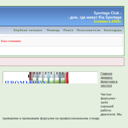
Sportage Club -
- дом, где живут Kia Sportage
основан в 2006г.
Клубная галерея
Помощь
Поиск
Пользователи
Календарь
а Ваше понимание.
Главное
держать
форсунки в
чистоте
Чистые
форсунки -
залог
хорошей
работы
двигателя. Мы
проверяем и промываем форсунки на профессиональном стенде.