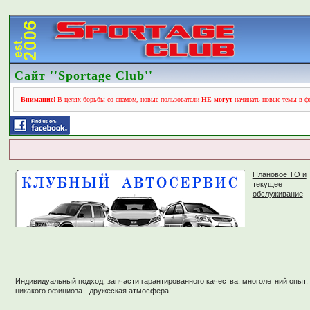
Сайт ''Sportage Club''
Внимание!
В целях борьбы со спамом, новые пользователи
НЕ могут
начинать новые темы в фо
Плановое ТО и
текущее
обслуживание
Индивидуальный подход, запчасти гарантированного качества, многолетний опыт,
никакого официоза - дружеская атмосфера!