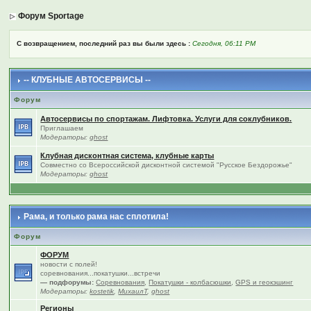
Форум Sportage
С возвращением, последний раз вы были здесь :
Сегодня, 06:11 PM
-- КЛУБНЫЕ АВТОСЕРВИСЫ --
Форум
Автосервисы по спортажам. Лифтовка. Услуги для соклубников.
Приглашаем
Модераторы:
ghost
Клубная дисконтная система, клубные карты
Совместно со Всероссийской дисконтной системой "Русское Бездорожье"
Модераторы:
ghost
Рама, и только рама нас сплотила!
Форум
ФОРУМ
новости с полей!
соревнования...покатушки...встречи
— подфорумы:
Соревнования
,
Покатушки - колбасюшки
,
GPS и геокэшинг
Модераторы:
kostetik
,
МихаилТ
,
ghost
Регионы