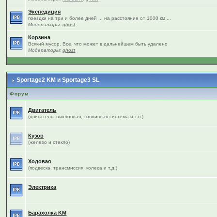
Экспедиция
поездки на три и более дней ... на расстояние от 1000 км ...
Модераторы:
ghost
Корзина
Всякий мусор. Все, что может в дальнейшем быть удалено
Модераторы:
ghost
Sportage2 KM и Sportage3 SL
Форум
Двигатель
(двигатель, выхлопная, топливная система и.т.п.)
Кузов
(железо и стекло)
Ходовая
(подвеска, трансмиссия, колеса и т.д.)
Электрика
Барахолка KM