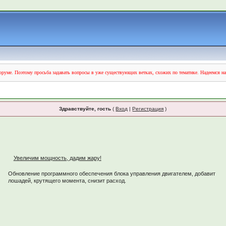
руме. Поэтому просьба задавать вопросы в уже существующих ветках, схожих по тематике. Надеемся н
Здравствуйте, гость
(
Вход
|
Регистрация
)
Увеличим мощность, дадим жару!
Обновление программного обеспечения блока управления двигателем, добавит
лошадей, крутящего момента, снизит расход.