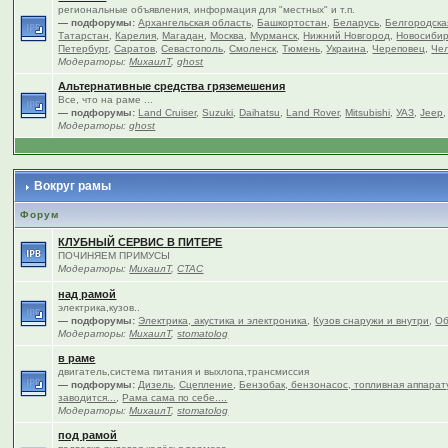
региональные объявления, информация для "местных" и т.п.
— подфорумы:
Архангельская область
,
Башкортостан
,
Беларусь
,
Белгородска
Татарстан
,
Карелия
,
Магадан
,
Москва
,
Мурманск
,
Нижний Новгород
,
Новосибир
Петербург
,
Саратов
,
Севастополь
,
Смоленск
,
Тюмень
,
Украина
,
Череповец
,
Чел
Модераторы:
МихаилТ
,
ghost
Альтернативные средства гряземешения
Все, что на раме ...
— подфорумы:
Land Cruiser
,
Suzuki
,
Daihatsu
,
Land Rover
,
Mitsubishi
,
УАЗ
,
Jeep
Модераторы:
ghost
Вокруг рамы
Форум
КЛУБНЫЙ СЕРВИС В ПИТЕРЕ
ПОЧИНЯЕМ ПРИМУСЫ
Модераторы:
МихаилТ
,
CTAC
над рамой
электрика,кузов..
— подфорумы:
Электрика, акустика и электроника
,
Кузов снаружи и внутри
,
Об
Модераторы:
МихаилТ
,
stomatolog
в раме
двигатель,система питания и выхлопа,трансмиссия
— подфорумы:
Дизель
,
Сцепление
,
Бензобак, бензонасос, топливная аппарат
заводится...
,
Рама сама по себе....
Модераторы:
МихаилТ
,
stomatolog
под рамой