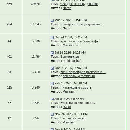
554
30,041
Тема:
Складское оборудование
Автор:
Natan
Mar 17 2025, 11:41 PM
224
11,545
Тема:
Блокировка в передний мост
Автор:
Natan
Oct 24 2020, 07:25 PM
44
5,660
Тема:
Ура - я сделал боди-лифт
Автор:
Михаил776
Jul 16 2026, 10:25 AM
401
11,494
Тема:
Банкротство
Автор:
archimetrika1
Oct 20 2025, 09:07 PM
88
5,410
Тема:
Киа Спортейдж в разборке в ...
Автор:
amedenov@rambler.ru
Feb 15 2026, 02:19 AM
115
6,240
Тема:
Пластиковые хомуты
Автор:
Veniamin
Apr 8 2025, 08:38 AM
62
2,684
Тема:
Электрические лебедки
Автор:
Rafiel
Nov 26 2025, 07:01 PM
12
654
Тема:
Русские сериалы
Автор:
Veniamin
Sep 8 2023, 11:04 PM