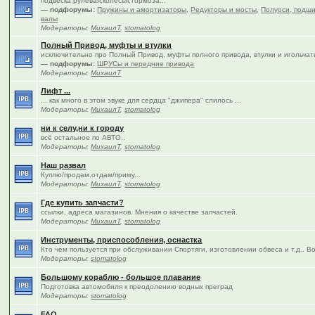
подвеска,рулевая,колёсья,тормоза...
— подфорумы:
Пружины и амортизаторы
,
Редукторы и мосты
,
Полуоси, подши
валы
Модераторы:
МихаилТ
,
stomatolog
Полный Привод, муфты и втулки
исключительно про Полный Привод, муфты полного привода, втулки и игольча
— подфорумы:
ШРУСы и передние привода
Модераторы:
МихаилТ
Лифт ...
... как много в этом звуке для сердца "джипера" слилось ...
Модераторы:
МихаилТ
,
stomatolog
ни к селу,ни к городу
всё остальное по АВТО..
Модераторы:
МихаилТ
,
stomatolog
Наш развал
Куплю/продам,отдам/приму...
Модераторы:
МихаилТ
,
stomatolog
Где купить запчасти?
ссылки, адреса магазинов. Мнения о качестве запчастей.
Модераторы:
МихаилТ
,
stomatolog
Инструменты, приспособления, оснастка
Кто чем пользуется при обслуживании Спортяги, изготовлении обвеса и т.д.. В
Модераторы:
stomatolog
Большому кораблю - большое плавание
Подготовка автомобиля к преодолению водных преград
Модераторы:
stomatolog
FAQ