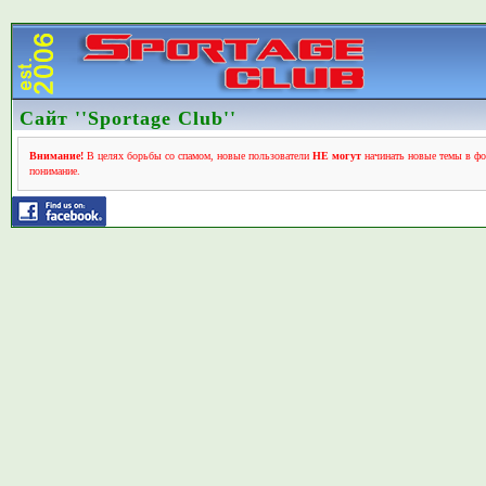
Сайт ''Sportage Club''
Внимание!
В целях борьбы со спамом, новые пользователи
НЕ могут
начинать новые темы в фо
понимание.