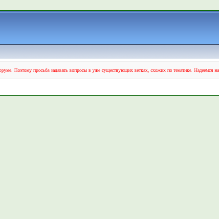
руме. Поэтому просьба задавать вопросы в уже существующих ветках, схожих по тематике. Надеемся н