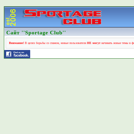
Сайт ''Sportage Club''
Внимание!
В целях борьбы со спамом, новые пользователи
НЕ могут
начинать новые темы в фо