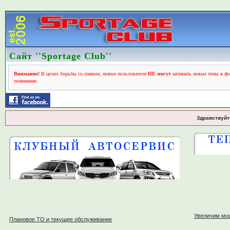
Сайт ''Sportage Club''
Внимание!
В целях борьбы со спамом, новые пользователи
НЕ могут
начинать новые темы в фо
понимание.
Здравствуйт
Увеличим мо
Плановое ТО и текущее обслуживание