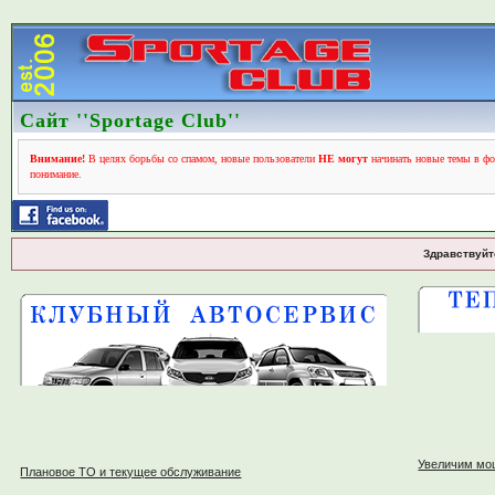
Сайт ''Sportage Club''
Внимание!
В целях борьбы со спамом, новые пользователи
НЕ могут
начинать новые темы в фо
понимание.
Здравствуйт
Увеличим мо
Плановое ТО и текущее обслуживание