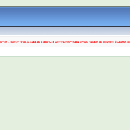
руме. Поэтому просьба задавать вопросы в уже существующих ветках, схожих по тематике. Надеемся н