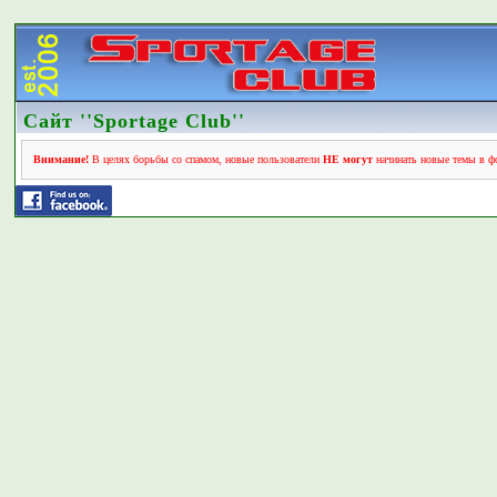
Сайт ''Sportage Club''
Внимание!
В целях борьбы со спамом, новые пользователи
НЕ могут
начинать новые темы в фо