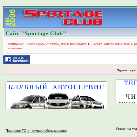
Сайт ''Sportage Club''
Внимание!
В целях борьбы со спамом, новые пользователи
НЕ могут
начинать новые темы в фо
понимание.
Здравствуйт
Увеличим мо
Плановое ТО и текущее обслуживание