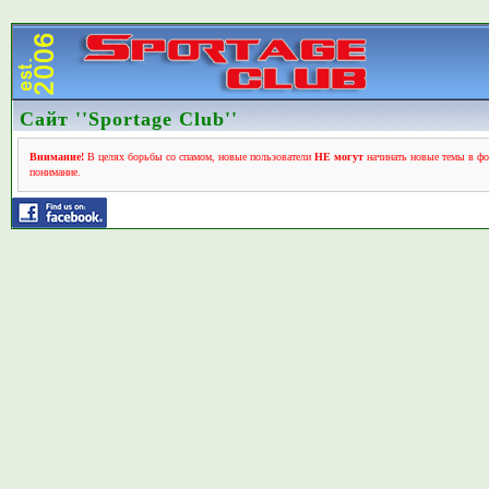
Сайт ''Sportage Club''
Внимание!
В целях борьбы со спамом, новые пользователи
НЕ могут
начинать новые темы в фо
понимание.