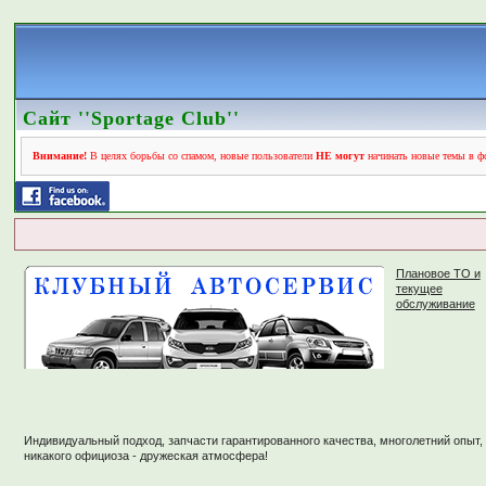
Сайт ''Sportage Club''
Внимание!
В целях борьбы со спамом, новые пользователи
НЕ могут
начинать новые темы в фо
Плановое ТО и
текущее
обслуживание
Индивидуальный подход, запчасти гарантированного качества, многолетний опыт,
никакого официоза - дружеская атмосфера!