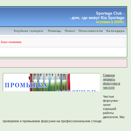
Sportage Club -
- дом, где живут Kia Sportage
основан в 2006г.
Клубная галерея
Помощь
Поиск
Пользователи
Календарь
а Ваше понимание.
Главное
держать
форсунки в
чистоте
Чистые
форсунки -
залог
хорошей
работы
двигателя. Мы
проверяем и промываем форсунки на профессиональном стенде.