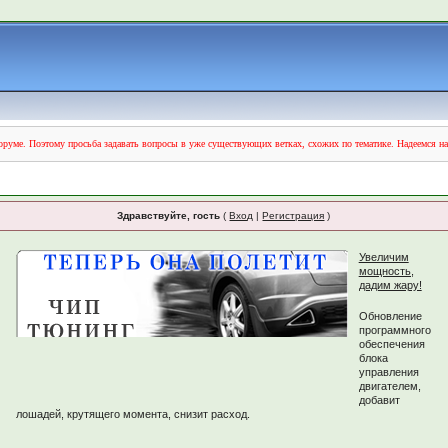
руме. Поэтому просьба задавать вопросы в уже существующих ветках, схожих по тематике. Надеемся н
Здравствуйте, гость
(
Вход
|
Регистрация
)
Увеличим
мощность,
дадим жару!
Обновление
программного
обеспечения
блока
управления
двигателем,
добавит
лошадей, крутящего момента, снизит расход.