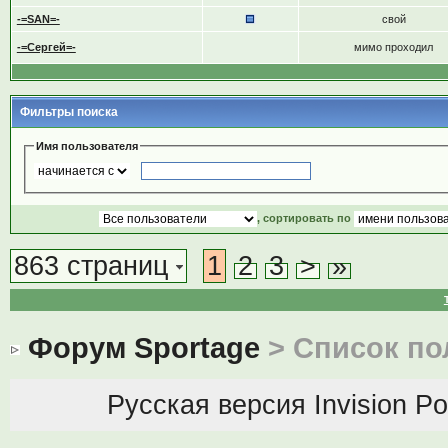
-=SAN=-
свой
-=Сергей=-
мимо проходил
Фильтры поиска
Имя пользователя
, сортировать по
863 страниц
1
2
3
>
»
Форум Sportage
> Список по
Русская версия
Invision P