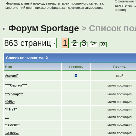
Обновление 
Индивидуальный подход, запчасти гарантированного качества,
двигателем, 
многолетний опыт, никакого официоза - дружеская атмосфера!
расход.
Форум Sportage
> Список по
863 страниц
1
2
3
>
»
Список пользователей
Имя
Уровень
Группа
#sergei#
свой
****Сергей****
мимо проходил
***комар***
мимо проходил
*DEN*
мимо проходил
*F1rsT*
мимо проходил
---
мимо проходил
--evgen--
мимо проходил
-=Otec=-
мимо проходил