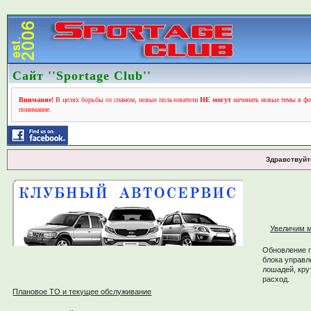
Сайт ''Sportage Club''
Внимание!
В целях борьбы со спамом, новые пользователи
НЕ могут
начинать новые темы в фо
понимание.
Здравствуйт
Увеличим м
Обновление 
блока управл
лошадей, кру
расход.
Плановое ТО и текущее обслуживание