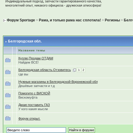
Индивидуальный подход, запчасти гарантированного качества,
многолетний опыт, никакого официоза - дружеская атмосфера!
Форум Sportage
>
Рама, и только рама нас сплотила!
>
Регионы
>
Белг
Белгородская обл.
Название темы
Куплю,Продам,ОТДАМ
Найдем ВСЕ!
Белгородская область.Отзовитесь
1
2
где вы
Нужные магазины в Белгородской-Воронежской обл
Дешёвые запчасти и т.д
Помогите с ВИСКОЙ
Вискомуфта
Дмаю поставить ГАЗ
У кого какия мысли
Форум открыт.