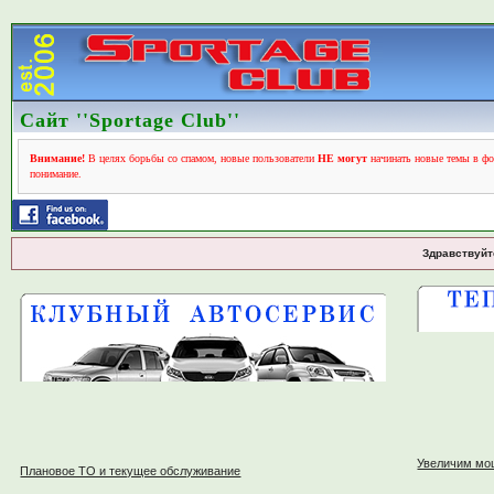
Сайт ''Sportage Club''
Внимание!
В целях борьбы со спамом, новые пользователи
НЕ могут
начинать новые темы в фо
понимание.
Здравствуйт
Увеличим мо
Плановое ТО и текущее обслуживание