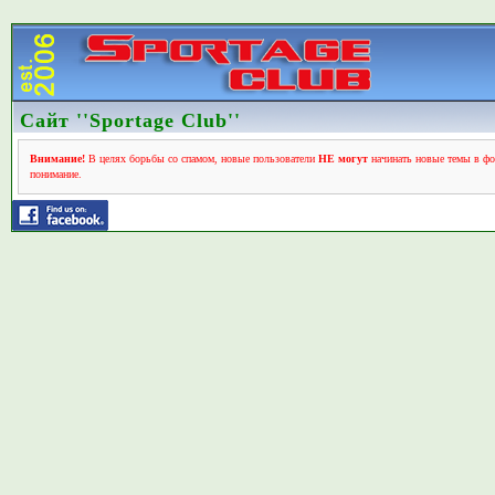
Сайт ''Sportage Club''
Внимание!
В целях борьбы со спамом, новые пользователи
НЕ могут
начинать новые темы в фо
понимание.