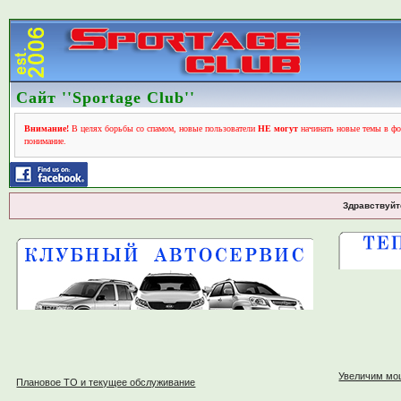
Сайт ''Sportage Club''
Внимание!
В целях борьбы со спамом, новые пользователи
НЕ могут
начинать новые темы в фо
понимание.
Здравствуйт
Увеличим мо
Плановое ТО и текущее обслуживание