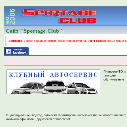
Сайт ''Sportage Club''
Внимание!
В целях борьбы со спамом, новые пользователи
НЕ могут
начинать новые темы в фо
Плановое ТО и
текущее
обслуживание
Индивидуальный подход, запчасти гарантированного качества, многолетний опыт,
никакого официоза - дружеская атмосфера!