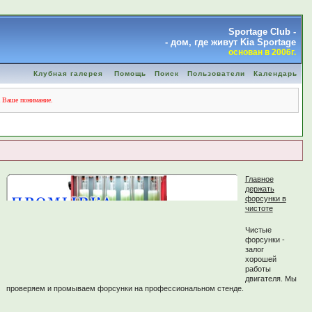
Sportage Club -
- дом, где живут Kia Sportage
основан в 2006г.
Клубная галерея
Помощь
Поиск
Пользователи
Календарь
а Ваше понимание.
Главное
держать
форсунки в
чистоте
Чистые
форсунки -
залог
хорошей
работы
двигателя. Мы
проверяем и промываем форсунки на профессиональном стенде.