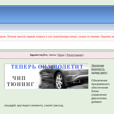
руме. Поэтому просьба задавать вопросы в уже существующих ветках, схожих по тематике. Надеемся н
Здравствуйте, гость
(
Вход
|
Регистрация
)
Увеличим
мощность,
дадим жару!
Обновление
программного
обеспечения
блока
управления
двигателем,
добавит
лошадей, крутящего момента, снизит расход.