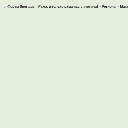
Форум Sportage
>
Рама, и только рама нас сплотила!
>
Регионы
>
Маг