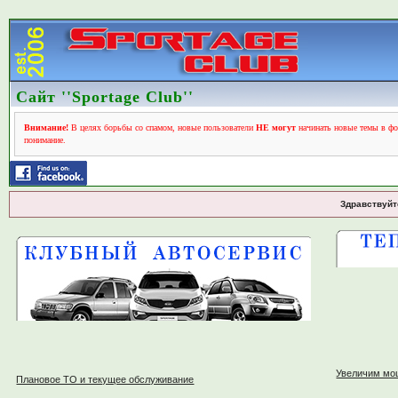
Сайт ''Sportage Club''
Внимание!
В целях борьбы со спамом, новые пользователи
НЕ могут
начинать новые темы в фо
понимание.
Здравствуйт
Увеличим мо
Плановое ТО и текущее обслуживание