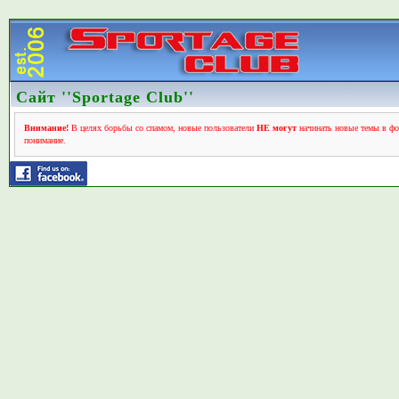
Сайт ''Sportage Club''
Внимание!
В целях борьбы со спамом, новые пользователи
НЕ могут
начинать новые темы в фо
понимание.