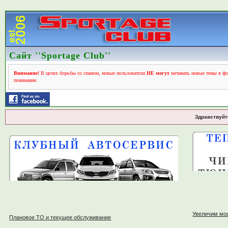
Сайт ''Sportage Club''
Внимание!
В целях борьбы со спамом, новые пользователи
НЕ могут
начинать новые темы в фо
понимание.
Здравствуйт
Увеличим мо
Плановое ТО и текущее обслуживание