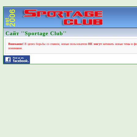
Сайт ''Sportage Club''
Внимание!
В целях борьбы со спамом, новые пользователи
НЕ могут
начинать новые темы в фо
понимание.