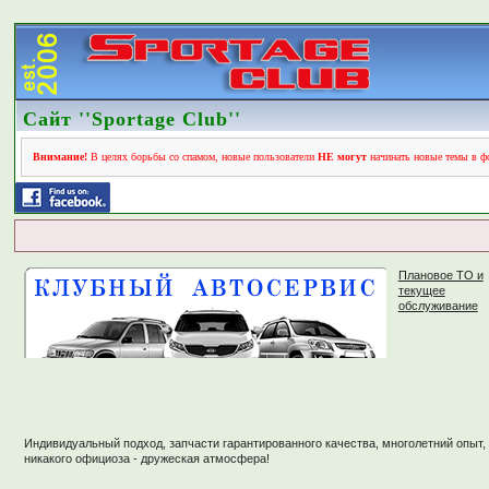
Сайт ''Sportage Club''
Внимание!
В целях борьбы со спамом, новые пользователи
НЕ могут
начинать новые темы в фо
Плановое ТО и
текущее
обслуживание
Индивидуальный подход, запчасти гарантированного качества, многолетний опыт,
никакого официоза - дружеская атмосфера!