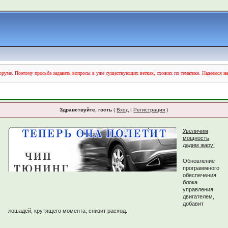
руме. Поэтому просьба задавать вопросы в уже существующих ветках, схожих по тематике. Надеемся н
Здравствуйте, гость
(
Вход
|
Регистрация
)
Увеличим
мощность,
дадим жару!
Обновление
программного
обеспечения
блока
управления
двигателем,
добавит
лошадей, крутящего момента, снизит расход.