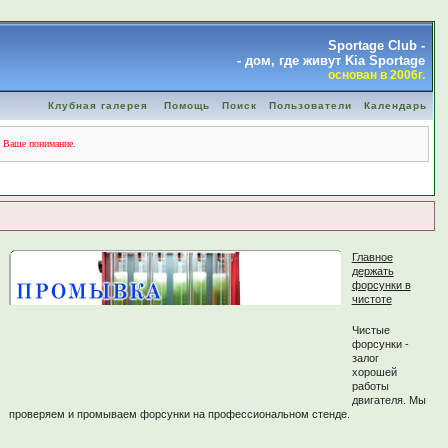
Sportage Club -
- дом, где живут Kia Sportage
основан в 2006г.
Клубная галерея
Помощь
Поиск
Пользователи
Календарь
а Ваше понимание.
Главное
держать
форсунки в
чистоте
Чистые
форсунки -
залог
хорошей
работы
двигателя. Мы
проверяем и промываем форсунки на профессиональном стенде.