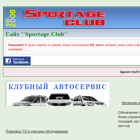
Сайт ''Sportage Club''
Внимание!
В целях борьбы со спамом, новые пользователи
НЕ могут
начинать новые темы в фо
понимание.
Здравствуйт
Увеличим м
Обновление 
блока управл
лошадей, кру
расход.
Плановое ТО и текущее обслуживание