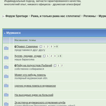
Индивидуальный подход, запчасти гарантированного качества,
многолетний опыт, никакого официоза - дружеская атмосфера!
Форум Sportage
>
Рама, и только рама нас сплотила!
>
Регионы
>
Мурм
Мурманск
Название темы
Привет Северяне
1
2
3
» 8
представимся друг другу
Куплю, продам, отдам
1
2
3
» 6
наша барахолка
Рейд на полуостров Рыбачий
1
2
собственно собираемся
Может кто нибудь помочь
полярный мурманская обл.
срочно нужна помпа в мурманске
На выходные едем на Кольский
2я встреча мурманского отделения клуба
Скоро Майские Праздники, может устроить сбор?