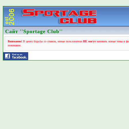
Сайт ''Sportage Club''
Внимание!
В целях борьбы со спамом, новые пользователи
НЕ могут
начинать новые темы в фо
понимание.