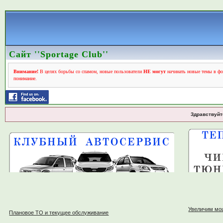
Сайт ''Sportage Club''
Внимание!
В целях борьбы со спамом, новые пользователи
НЕ могут
начинать новые темы в фо
понимание.
Здравствуйт
Увеличим мо
Плановое ТО и текущее обслуживание