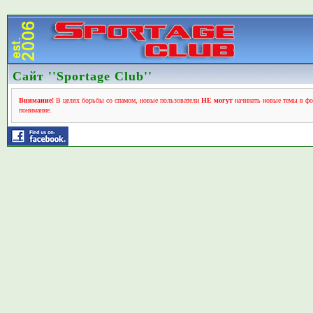
Сайт ''Sportage Club''
Внимание!
В целях борьбы со спамом, новые пользователи
НЕ могут
начинать новые темы в фо
понимание.