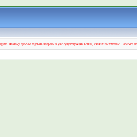
руме. Поэтому просьба задавать вопросы в уже существующих ветках, схожих по тематике. Надеемся н