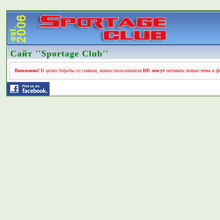
Сайт ''Sportage Club''
Внимание!
В целях борьбы со спамом, новые пользователи
НЕ могут
начинать новые темы в фо