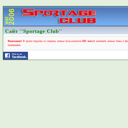
Сайт ''Sportage Club''
Внимание!
В целях борьбы со спамом, новые пользователи
НЕ могут
начинать новые темы в фо
понимание.