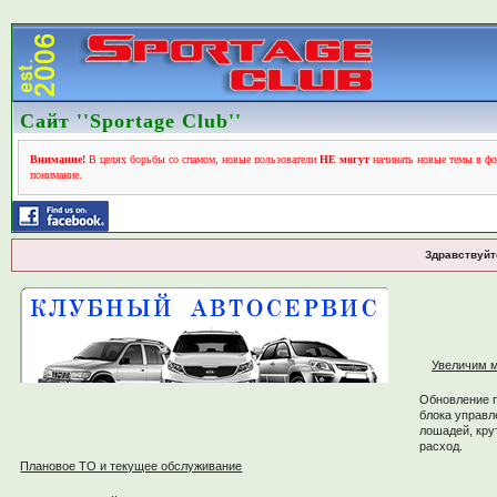
Сайт ''Sportage Club''
Внимание!
В целях борьбы со спамом, новые пользователи
НЕ могут
начинать новые темы в фо
понимание.
Здравствуйт
Увеличим м
Обновление 
блока управл
лошадей, кру
расход.
Плановое ТО и текущее обслуживание