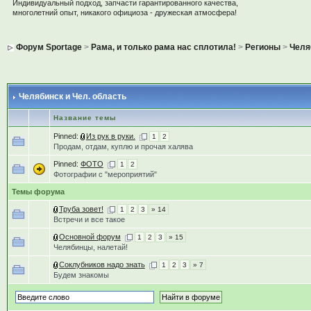
Индивидуальный подход, запчасти гарантированного качества,
многолетний опыт, никакого официоза - дружеская атмосфера!
Форум Sportage
>
Рама, и только рама нас сплотила!
>
Регионы
>
Челя
Челябинск и Чел. область
Название темы
Pinned:
Из рук в руки.
1
2
Продам, отдам, куплю и прочая халява
Pinned:
ФОТО
1
2
Фотографии с "мероприятий"
Темы форума
Труба зовет!
1
2
3
» 14
Встречи и все такое
Основной форум
1
2
3
» 15
Челябинцы, налетай!
Соклубников надо знать
1
2
3
» 7
Будем знакомы