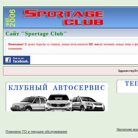
Сайт ''Sportage Club''
Внимание!
В целях борьбы со спамом, новые пользователи
НЕ могут
начинать новые темы в фо
понимание.
Здравствуйт
Увеличим мо
Плановое ТО и текущее обслуживание