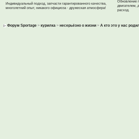
Обновление 
Индивидуальный подход, запчасти гарантированного качества,
двигателем, 
многолетний опыт, никакого официоза - дружеская атмосфера!
расход.
Форум Sportage
>
курилка
>
несерьёзно о жизни
>
А кто это у нас роди