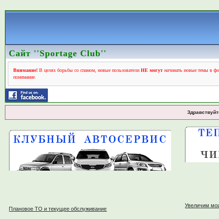
Сайт ''Sportage Club''
Внимание!
В целях борьбы со спамом, новые пользователи
НЕ могут
начинать новые темы в фо
понимание.
Здравствуйт
Увеличим мо
Плановое ТО и текущее обслуживание