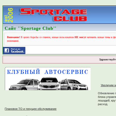
Сайт ''Sportage Club''
Внимание!
В целях борьбы со спамом, новые пользователи
НЕ могут
начинать новые темы в фо
понимание.
Здравствуйт
Увеличим м
Обновление 
блока управл
лошадей, кру
расход.
Плановое ТО и текущее обслуживание