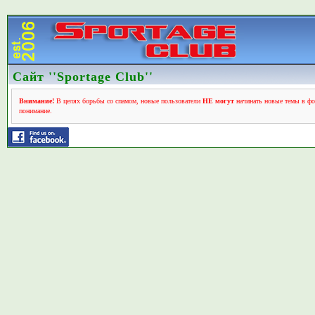
Сайт ''Sportage Club''
Внимание!
В целях борьбы со спамом, новые пользователи
НЕ могут
начинать новые темы в фо
понимание.