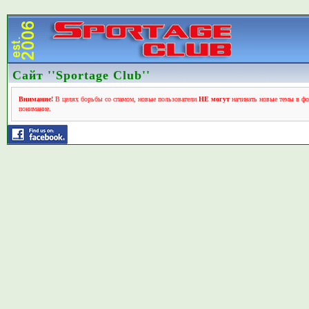
Сайт ''Sportage Club''
Внимание!
В целях борьбы со спамом, новые пользователи
НЕ могут
начинать новые темы в фо
понимание.